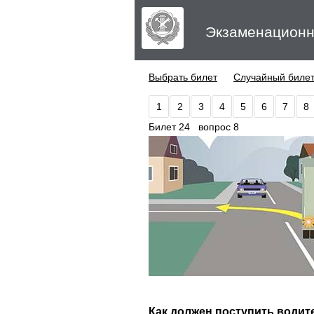
Экзаменационн
Выбрать билет
Случайный биле
1
2
3
4
5
6
7
8
Билет 24 вопрос 8
Как должен поступить водит