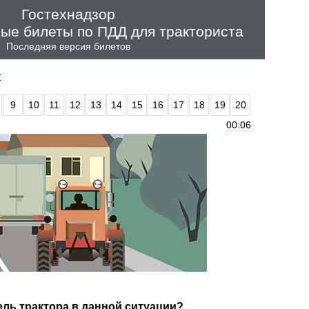
Гостехнадзор
ые билеты по ПДД для тракториста
Последняя версия билетов
т
9
10
11
12
13
14
15
16
17
18
19
20
00:06
ель трактора в данной ситуации?