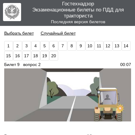
Гостехнадзор
Экзаменационные билеты по ПДД для
тракториста
Последняя версия билетов
Выбрать билет
Случайный билет
1
2
3
4
5
6
7
8
9
10
11
12
13
14
15
16
17
18
19
20
Билет 9 вопрос 2
00:07