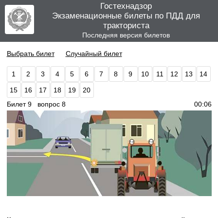
Гостехнадзор
Экзаменационные билеты по ПДД для
тракториста
Последняя версия билетов
Выбрать билет
Случайный билет
1
2
3
4
5
6
7
8
9
10
11
12
13
14
15
16
17
18
19
20
Билет 9 вопрос 8
00:06